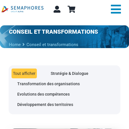
Passer
au
Tog
contenu
Nav
Expertise et conseil
CONSEIL ET TRANSFORMATIONS
Home
Conseil et transformations
A propos
Actualité
Tout afficher
Stratégie & Dialogue
Alpha Store
Transformation des organisations
Evolutions des compétences
Contact
Développement des territoires
Rechercher: