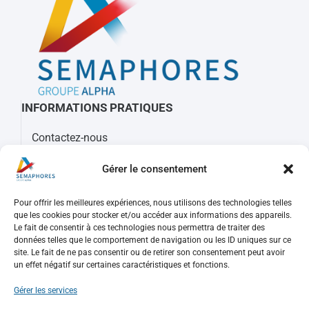
INFORMATIONS PRATIQUES
Contactez-nous
À propos de Sémaphores
Gérer le consentement
Mots clés, sigles et glossaire
Pour offrir les meilleures expériences, nous utilisons des technologies telles
REJOIGNEZ-NOUS
que les cookies pour stocker et/ou accéder aux informations des appareils.
Le fait de consentir à ces technologies nous permettra de traiter des
Nos offres d’emploi
données telles que le comportement de navigation ou les ID uniques sur ce
site. Le fait de ne pas consentir ou de retirer son consentement peut avoir
Consulter votre compte
un effet négatif sur certaines caractéristiques et fonctions.
Faire une candidature spontanée
Gérer les services
PUBLICATIONS