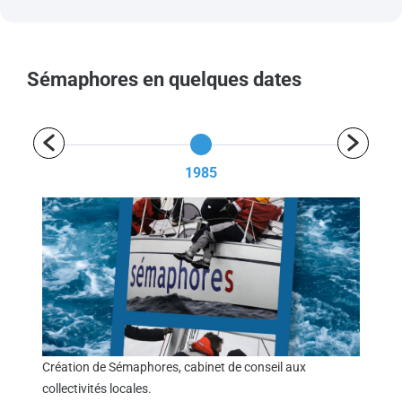
Sémaphores en quelques dates
1985
eil
Création de Sémaphores, cabinet de conseil aux
Séma
r
collectivités locales.