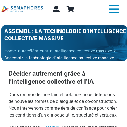
Passer
au
Tog
contenu
Nav
Expertise et conseil
ASSEMBL : LA TECHNOLOGIE D’INTELLIGENCE
COLLECTIVE MASSIVE
A propos
Home
Accélérateurs
Intelligence collective massive
Assembl : la technologie d’intelligence collective massive
Actualité
Décider autrement grâce à
Alpha Store
l’intelligence collective et l’IA
Contact
Dans un monde incertain et polarisé, nous défendons
de nouvelles formes de dialogue et de co-construction.
Rechercher:
Nous intervenons comme tiers de confiance pour créer
les conditions d’un dialogue utile, structuré et vertueux.