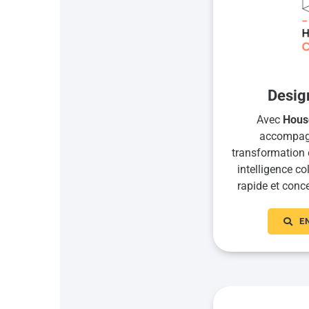
Desig
Avec
Hous
accompagn
transformation 
intelligence co
rapide et conce
E