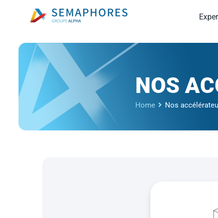
Passer
Exper
au
contenu
NOS AC
Home
Nos accélérateu