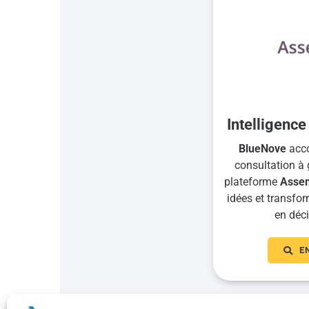
Intelligence
BlueNove
acco
consultation à 
plateforme
Asse
idées et transform
en déci
E