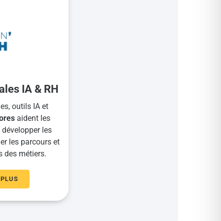
ales IA & RH
s, outils IA et
ores
aident les
, développer les
 les parcours et
s des métiers.
 PLUS