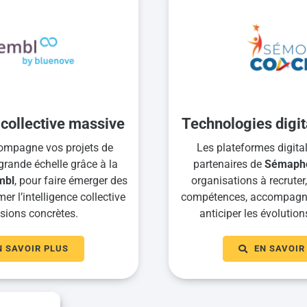
 collective massive
Technologies digit
mpagne vos projets de
Les plateformes digitale
grande échelle grâce à la
partenaires de
Sémaph
mbl
, pour faire émerger des
organisations à recruter
er l’intelligence collective
compétences, accompagner
sions concrètes.
anticiper les évolution
N SAVOIR PLUS
EN SAVOIR