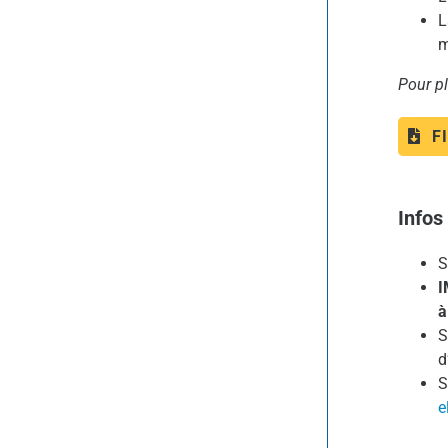
L
m
Pour pl
F
Infos
S
I
à
S
d
S
e