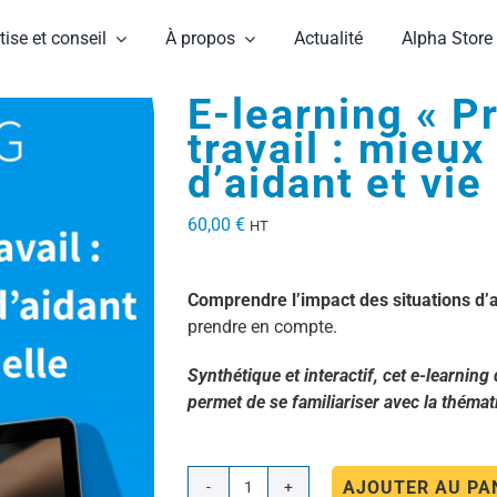
tise et conseil
À propos
Actualité
Alpha Store
E-learning « P
travail : mieux
d’aidant et vie
60,00
€
HT
Comprendre l’impact des situations d’
prendre en compte.
Synthétique et interactif, cet e-learning
permet de se familiariser avec la thémat
AJOUTER AU PA