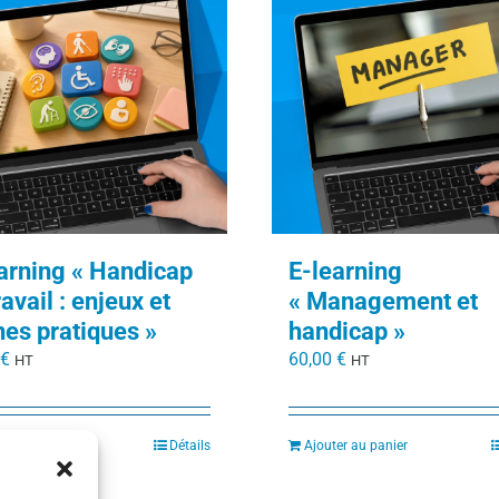
arning « Handicap
E-learning
ravail : enjeux et
« Management et
es pratiques »
handicap »
€
60,00
€
HT
HT
er au panier
Détails
Ajouter au panier