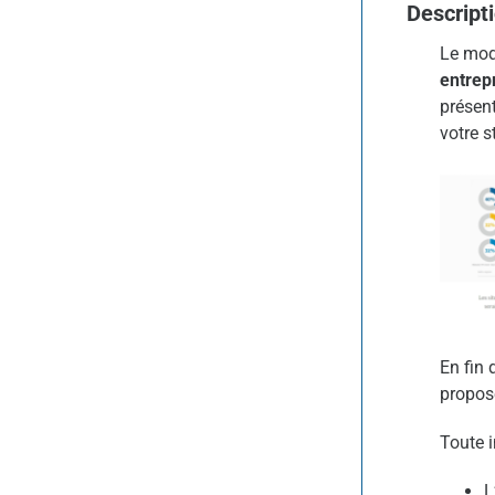
Descript
Le modu
entrep
présen
votre 
En fin 
propos
Toute 
L