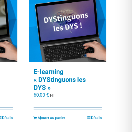
E-learning
« DYStinguons les
DYS »
60,00
€
HT
Détails
Ajouter au panier
Détails