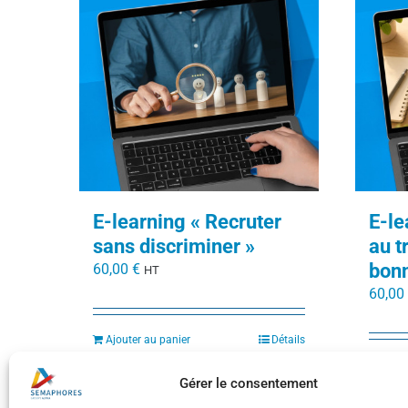
E-learning « Recruter
E-le
sans discriminer »
au t
bonn
60,00
€
HT
60,00
Ajouter au panier
Détails
Ajout
Gérer le consentement