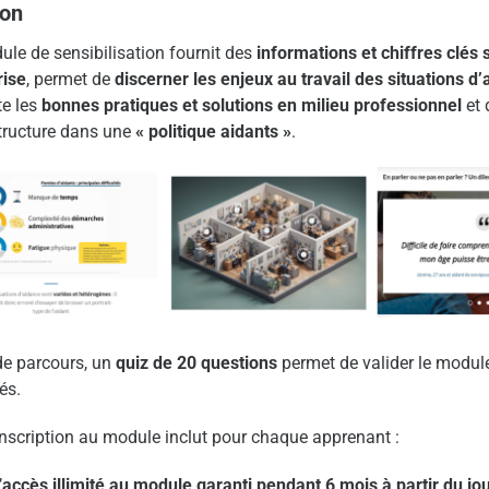
ion
le de sensibilisation fournit des
informations et chiffres clés 
rise
, permet de
discerner les enjeux au travail des situations d’
te les
bonnes pratiques et solutions en milieu professionnel
et 
structure dans une
« politique aidants »
.
de parcours, un
quiz de 20 questions
permet de valider le modul
és.
inscription au module inclut pour chaque apprenant :
’
accès illimité au module garanti pendant 6 mois à partir du j