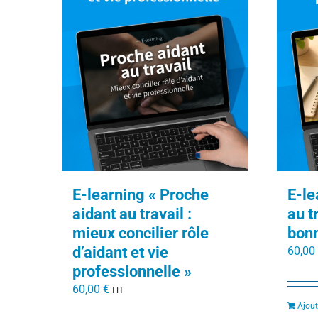
E-learning « Proche
E-le
aidant au travail :
au t
mieux concilier rôle
bonn
d’aidant et vie
60,00
professionnelle »
60,00
€
HT
Ajout