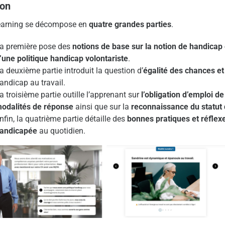
ion
learning se décompose en
quatre grandes parties
.
a première pose des
notions de base sur la notion de handicap 
’une politique handicap volontariste
.
a deuxième partie introduit la question d’
égalité des chances e
andicap au travail.
a troisième partie outille l’apprenant sur
l’obligation d’emploi d
odalités de réponse
ainsi que sur la
reconnaissance du statut 
nfin, la quatrième partie détaille des
bonnes pratiques et réfle
andicapée
au quotidien.