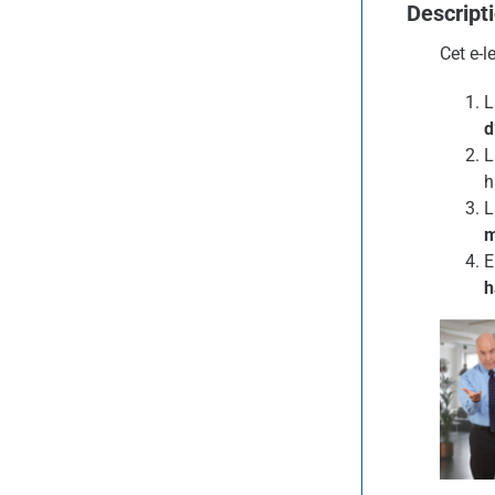
Descript
Cet e-
L
d
L
h
L
m
E
h