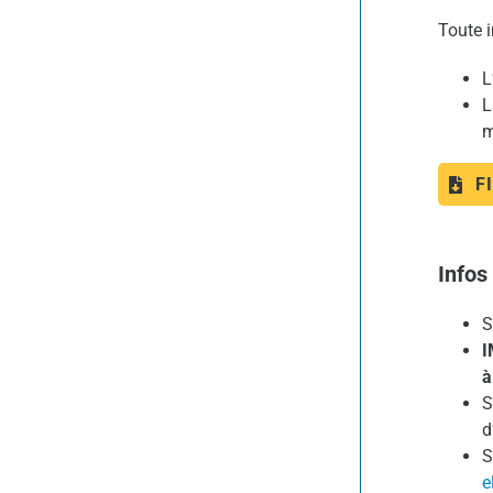
Toute 
L
L
m
F
Infos
S
I
à
S
d
S
e