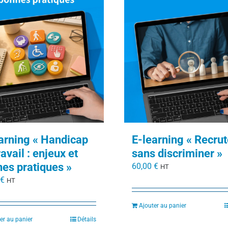
arning « Handicap
E-learning « Recrut
ravail : enjeux et
sans discriminer »
es pratiques »
60,00
€
HT
€
HT
Ajouter au panier
er au panier
Détails