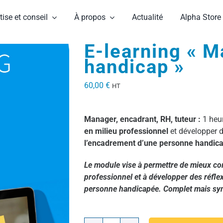
tise et conseil
À propos
Actualité
Alpha Store
E-learning « 
handicap »
60,00
€
HT
Manager, encadrant, RH, tuteur :
1 heu
en milieu professionnel
et développer 
l’encadrement d’une personne handic
Le module vise à permettre de mieux co
professionnel et à développer des réfl
personne handicapée. Complet mais synt