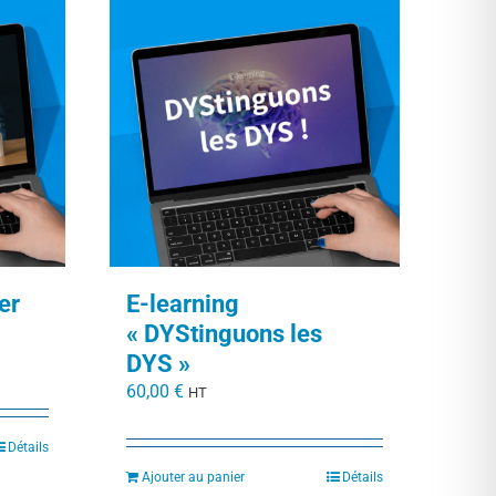
er
E-learning
« DYStinguons les
DYS »
60,00
€
HT
Détails
Ajouter au panier
Détails