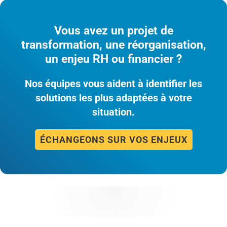
Vous avez un projet de
transformation, une réorganisation,
un enjeu RH ou financier ?
Nos équipes vous aident à identifier les
solutions les plus adaptées à votre
situation.
ÉCHANGEONS SUR VOS ENJEUX