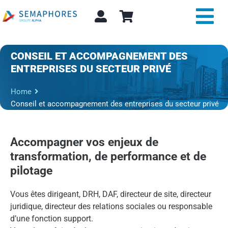
Passer
au
Tog
contenu
Nav
Expertise et conseil
CONSEIL ET ACCOMPAGNEMENT DES
ENTREPRISES DU SECTEUR PRIVÉ
A propos
Home
Conseil et accompagnement des entreprises du secteur privé
Actualité
Alpha Store
Accompagner vos enjeux de
transformation, de performance et de
Contact
pilotage
Rechercher:
Vous êtes dirigeant, DRH, DAF, directeur de site, directeur
juridique, directeur des relations sociales ou responsable
d’une fonction support.