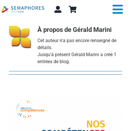
Passer
au
Tog
contenu
Nav
À propos de
Gérald Marini
Expertise et conseil
Cet auteur n'a pas encore renseigné de
A propos
détails.
Jusqu'à présent Gérald Marini a créé 1
entrées de blog.
Actualité
Alpha Store
Contact
Rechercher: