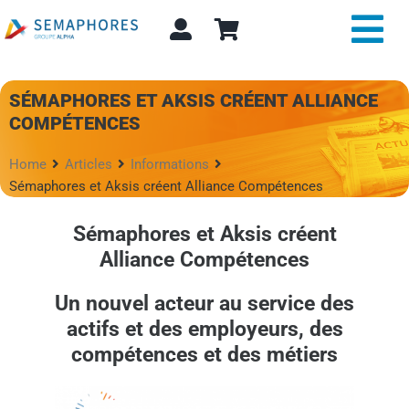
Passer
au
Tog
contenu
Nav
Expertise et conseil
SÉMAPHORES ET AKSIS CRÉENT ALLIANCE
COMPÉTENCES
A propos
Home
Articles
Informations
Sémaphores et Aksis créent Alliance Compétences
Actualité
Sémaphores et Aksis créent
Alpha Store
Alliance Compétences
Un nouvel acteur au service des
Contact
actifs et des employeurs, des
Rechercher:
compétences et des métiers