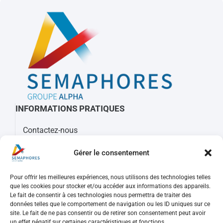
INFORMATIONS PRATIQUES
Contactez-nous
À propos de Sémaphores
Gérer le consentement
Mots clés, sigles et glossaire
Pour offrir les meilleures expériences, nous utilisons des technologies telles
REJOIGNEZ-NOUS
que les cookies pour stocker et/ou accéder aux informations des appareils.
Le fait de consentir à ces technologies nous permettra de traiter des
Nos offres d’emploi
données telles que le comportement de navigation ou les ID uniques sur ce
Consulter votre compte
site. Le fait de ne pas consentir ou de retirer son consentement peut avoir
un effet négatif sur certaines caractéristiques et fonctions.