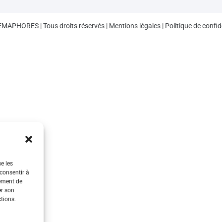
EMAPHORES
| Tous droits réservés |
Mentions légales
|
Politique de confid
ue les
 consentir à
tement de
er son
ctions.