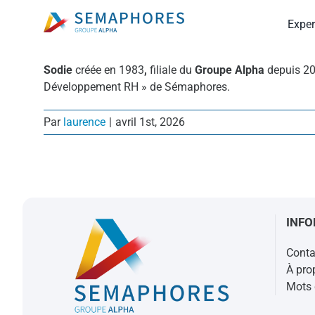
Passer
Exper
au
contenu
Sodie
créée en 1983
,
filiale du
Groupe Alpha
depuis 20
Développement RH » de Sémaphores.
Par
laurence
|
avril 1st, 2026
INFO
Conta
À pro
Mots c