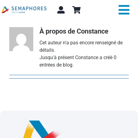
Passer
au
Tog
contenu
Nav
À propos de
Constance
Expertise et conseil
Cet auteur n'a pas encore renseigné de
A propos
détails.
Jusqu'à présent Constance a créé 0
entrées de blog.
Actualité
Alpha Store
Contact
Rechercher: