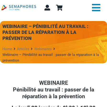
Passer
au
Tog
contenu
Nav
Expertise et conseil
WEBINAIRE – PÉNIBILITÉ AU TRAVAIL :
PASSER DE LA RÉPARATION À LA
PRÉVENTION
A propos
Home
Articles
Webinaires
Actualité
Webinaire – Pénibilité au travail : passer de la réparation à la
prévention
Alpha Store
Contact
WEBINAIRE
Pénibilité au travail : passer de la
Rechercher:
réparation à la prévention