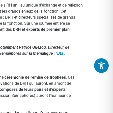
els RH un lieu unique d’échange et de réflexion
 les grands enjeux de la fonction. Cet
ts
: DRH et directeurs spécialisés de grands
e la fonction. Sur une journée entière se
ant des
DRH et experts
de premier plan
.
notamment Patrice Guezou, Directeur de
 Sémaphores sur la thématique :
“DEI :
une
cérémonie de remise de trophées
. Ces
novations de DRH qui auront, en amont de
 composés de leurs pairs et d’experts
.
ission Sémaphores) auront l’honneur de
tre stand dans la Smart Zone avec notre