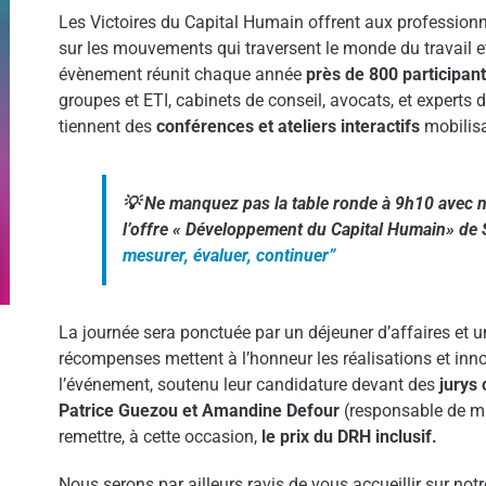
Les Victoires du Capital Humain offrent aux professionn
sur les mouvements qui traversent le monde du travail et
évènement réunit chaque année
près de 800 participan
groupes et ETI, cabinets de conseil, avocats, et experts d
tiennent des
conférences et ateliers interactifs
mobilis
💡 Ne manquez pas la table ronde à 9h10 avec 
l’offre « Développement du Capital Humain» de
mesurer, évaluer, continuer”
La journée sera ponctuée par un déjeuner d’affaires et 
récompenses mettent à l’honneur les réalisations et in
l’événement, soutenu leur candidature devant des
jurys
Patrice Guezou et Amandine Defour
(responsable de m
remettre, à cette occasion,
le prix du DRH inclusif.
Nous serons par ailleurs ravis de vous accueillir sur no