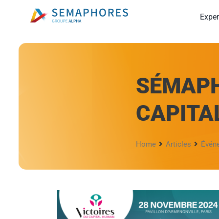
Passer
Exper
au
contenu
SÉMAPH
CAPITA
Home
Articles
Évén