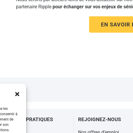
partenaire Ripple
pour échanger sur vos enjeux de séni
EN SAVOIR
ue les
 consentir à
RMATIONS PRATIQUES
REJOIGNEZ-NOUS
tement de
er son
ctions.
ctez-nous
Nos offres d’emploi