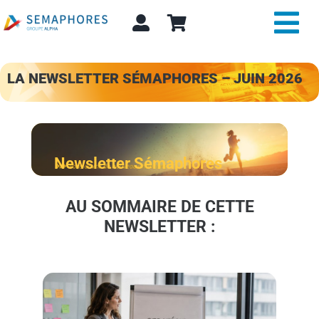
Passer
au
Tog
contenu
Nav
Expertise et conseil
LA NEWSLETTER SÉMAPHORES – JUIN 2026
A propos
Actualité
Newsletter Sémaphores
Alpha Store
AU SOMMAIRE DE CETTE
NEWSLETTER :
Contact
Rechercher: