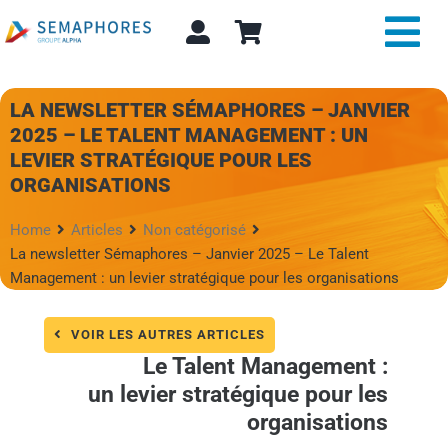
Passer
au
Tog
contenu
Nav
Expertise et conseil
LA NEWSLETTER SÉMAPHORES – JANVIER
2025 – LE TALENT MANAGEMENT : UN
LEVIER STRATÉGIQUE POUR LES
A propos
ORGANISATIONS
Actualité
Home
Articles
Non catégorisé
La newsletter Sémaphores – Janvier 2025 – Le Talent
Alpha Store
Management : un levier stratégique pour les organisations
Contact
VOIR LES AUTRES ARTICLES
Le Talent Management :
Rechercher:
un levier stratégique pour les
organisations