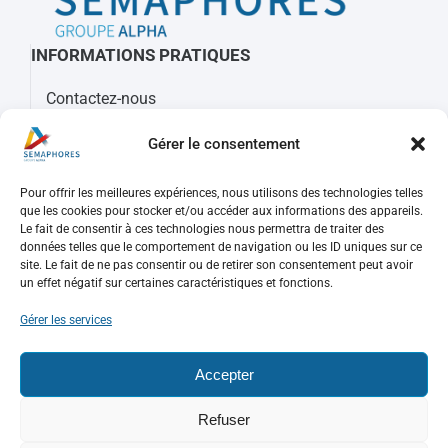
INFORMATIONS PRATIQUES
Contactez-nous
À propos de Sémaphores
Gérer le consentement
Mots clés, sigles et glossaire
Pour offrir les meilleures expériences, nous utilisons des technologies telles
REJOIGNEZ-NOUS
que les cookies pour stocker et/ou accéder aux informations des appareils.
Le fait de consentir à ces technologies nous permettra de traiter des
Nos offres d’emploi
données telles que le comportement de navigation ou les ID uniques sur ce
Consulter votre compte
site. Le fait de ne pas consentir ou de retirer son consentement peut avoir
un effet négatif sur certaines caractéristiques et fonctions.
Faire une candidature spontanée
Gérer les services
PUBLICATIONS
Accepter
Refuser