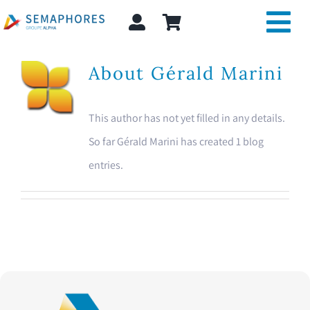
Skip
Tog
to
content
Nav
About
Gérald Marini
Expertise et conseil
A propos
This author has not yet filled in any details.
So far Gérald Marini has created 1 blog
Actualité
entries.
Shop
Search
for: