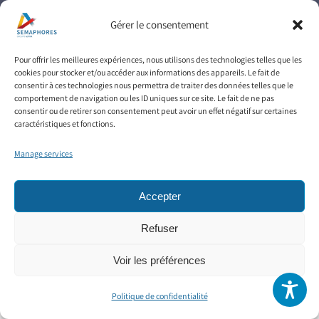
Gérer le consentement
English
Français
(
French
)
Pour offrir les meilleures expériences, nous utilisons des technologies telles que les
cookies pour stocker et/ou accéder aux informations des appareils. Le fait de
consentir à ces technologies nous permettra de traiter des données telles que le
This site is registered on
wpml.org
as a development site. Switch to a production
comportement de navigation ou les ID uniques sur ce site. Le fait de ne pas
site key to
remove this banner
.
consentir ou de retirer son consentement peut avoir un effet négatif sur certaines
caractéristiques et fonctions.
Manage services
Accepter
Refuser
Voir les préférences
Politique de confidentialité